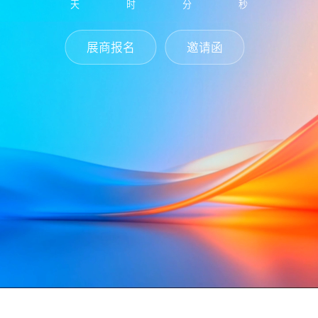
天
时
分
秒
展商报名
邀请函