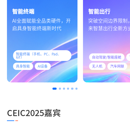
智能终端
智能出行
AI全面赋能全品类硬件，开
突破空间边界限制
启具身智能终端新时代
来智慧出行全新方
智能终端（手机、PC、Pad、
IoT）
自动驾驶/智能座舱
具身智能
AI设备
无人机
汽车网联
CEIC2025嘉宾